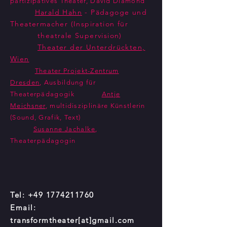
partizipatives Theater, David Diamond
Harald Hahn
- Pädagoge und
Theatermacher (Inspiration für
theatrale Supervision)
Theater der Unterdrückten,
Wien
Theater Projekt-Zentrum
Dresden
, Ausbildung für
Theaterpädagogik
Antje
Meichsner
, multidisziplinäre Künstlerin
(Sound, Grafik, Text)
Susanne Jachalke
,
Theaterpädagogin
Tel:
+49 1774211760
Email:
transformtheater[at]gmail.com