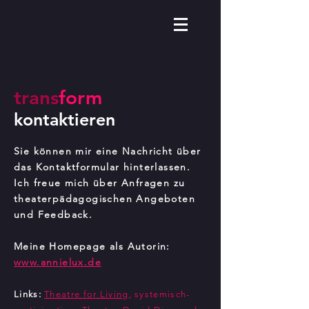
trans
form
kontaktieren
Sie können mir eine Nachricht über
das Kontaktformular hinterlassen.
Ich freue mich über Anfragen zu
theaterpädagogischen Angeboten
und Feedback.
Meine Homepage als Autorin:
www.annielux.de
Links:
Theatre for Living
, systemisch-