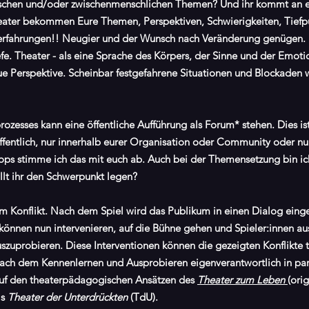
itischen und/oder zwischenmenschlichen Themen? Und ihr kommt an eine
heater bekommen Eure Themen, Perspektiven, Schwierigkeiten, Tief
rerfahrungen!! Neugier und der Wunsch nach Veränderung genügen. 
efe. Theater - als eine Sprache des Körpers, der Sinne und der Emot
ue Perspektive. Scheinbar festgefahrene Situationen und Blockaden
esses kann eine öffentliche Aufführung als Forum* stehen. Dies ist
entlich, nur innerhalb eurer Organisation oder Community oder nur
ops stimme ich das mit euch ab. Auch bei der Themensetzung bin ich
lt ihr den Schwerpunkt legen?
m Konflikt. Nach dem Spiel wird das Publikum in einen Dialog ein
önnen nun intervenieren, auf die Bühne gehen und Spieler:innen a
zuprobieren. Diese Interventionen können die gezeigten Konflikte t
e nach dem Kennenlernen und Ausprobieren eigenverantwortlich in pa
uf den theaterpädagogischen Ansätzen des
Theater zum Leben
(ori
ls
Theater der Unterdrückten
(TdU).